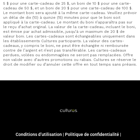
5 $ pour une carte-cadeau de 25 $, un boni de 10 $ pour une carte-
cadeau de 50 $, et un boni de 20 $ pour une carte-cadeau de 100 $.
Le montant boni sera ajouté à la même carte-cadeau. Veuillez prévoir
un délai de dix (10) à quinze (15) minutes pour que le boni soit
appliqué à la carte-cadeau. Le montant du boni n’apparaîtra pas sur
le reçu d’achat original. La valeur de la carte-cadeau, incluant le boni,
est émise par achat admissible, jusqu’à un maximum de 20 $ de
valeur boni. Les cartes-cadeaux sont échangeables uniquement dans
les établissements Cultures participants. La valeur des cartes-
cadeaux, y compris le boni, ne peut être échangée ni remboursée
contre de l’argent et n’est pas transférable. Les cartes-cadeaux
perdues, volées ou endommagées ne seront pas remplacées. Offre
non valide avec d’autres promotions ou rabais. Cultures se réserve le
droit de modifier ou d’annuler cette offre en tout temps sans préavis.
Conditions d’utilisation
|
Politique de confidentialité
|